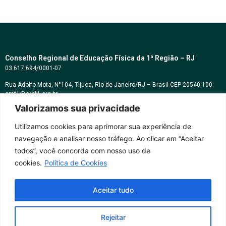
Conselho Regional de Educação Física da 1ª Região – RJ
03.617.694/0001-07
Rua Adolfo Mota, N°104, Tijuca, Rio de Janeiro/RJ – Brasil CEP 20540-100
cref1@cref1.org.br
Valorizamos sua privacidade
Assessoria de comunicação:
decom@cref1.org.br
Utilizamos cookies para aprimorar sua experiência de
navegação e analisar nosso tráfego. Ao clicar em “Aceitar
Horários de atendimento:
todos”, você concorda com nosso uso de
2ª a 6ª feira das 9h às 17h / Sábados das 09h às 13h
cookies.
Política de Cookies
Whatsapp: (21) 2569-2398
Aceitar tudo
Rejeitar