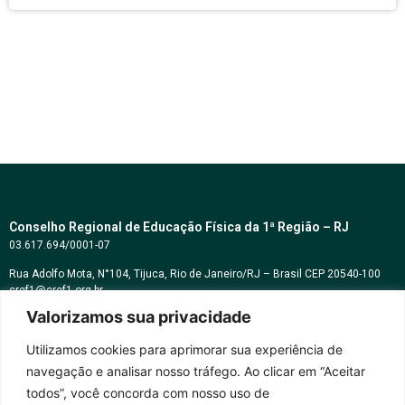
Conselho Regional de Educação Física da 1ª Região – RJ
03.617.694/0001-07
Rua Adolfo Mota, N°104, Tijuca, Rio de Janeiro/RJ – Brasil CEP 20540-100
cref1@cref1.org.br
Valorizamos sua privacidade
Assessoria de comunicação:
decom@cref1.org.br
Utilizamos cookies para aprimorar sua experiência de
navegação e analisar nosso tráfego. Ao clicar em “Aceitar
Horários de atendimento:
todos”, você concorda com nosso uso de