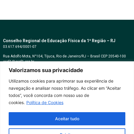
Conselho Regional de Educação Física da 1ª Região – RJ
03.617.694/0001-07
Rua Adolfo Mota, N°104, Tijuca, Rio de Janeiro/RJ – Brasil CEP 20540-100
cref1@cref1.org.br
Valorizamos sua privacidade
Assessoria de comunicação:
decom@cref1.org.br
Utilizamos cookies para aprimorar sua experiência de
navegação e analisar nosso tráfego. Ao clicar em “Aceitar
Horários de atendimento:
todos”, você concorda com nosso uso de
2ª a 6ª feira das 9h às 17h / Sábados das 09h às 13h
cookies.
Política de Cookies
Whatsapp: (21) 2569-2398
Aceitar tudo