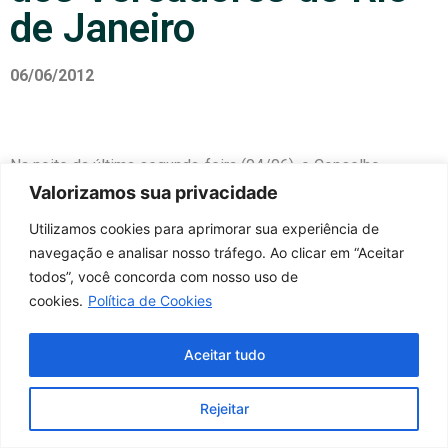
de Janeiro
06/06/2012
Na noite da última segunda-feira (04/06), o Conselho
Regional de Educação Física da Primeira Região RJ/ES
Valorizamos sua privacidade
(CREF1), representado pelo seu Presidente, Professor Écio
Utilizamos cookies para aprimorar sua experiência de
Nogueira foi homenageado na Câmara dos Vereadores do
navegação e analisar nosso tráfego. Ao clicar em “Aceitar
Rio de Janeiro com a MOÇÃO DE LOUVOR.
todos”, você concorda com nosso uso de
A homenagem foi entregue ao CREF1 em referência aos
cookies.
Política de Cookies
serviços prestados à população do Rio de Janeiro. A
cerimônia foi idealizada e conduzida pela Ilma. Vereadora
Aceitar tudo
Cristiane Brasil que premiou além do CREF1, outras
personalidades de destaque na cidade, pela relevância de
Rejeitar
suas atividades profissionais.