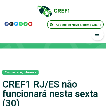
Acesse ao Novo Sistema CREF1
Notícias
Comunicado
,
Informes
CREF1 RJ/ES não
funcionará nesta sexta
(30)