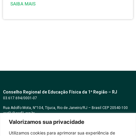
SAIBA MAIS
Conselho Regional de Educação Física da 1ª Região – RJ
03.617.694/0001-07
Rua Adolfo Mota, N°104, Tijuca, Rio de Janeiro/RJ – Brasil CEP 20540-100
cref1@cref1.org.br
Valorizamos sua privacidade
Assessoria de comunicação:
decom@cref1.org.br
Utilizamos cookies para aprimorar sua experiência de