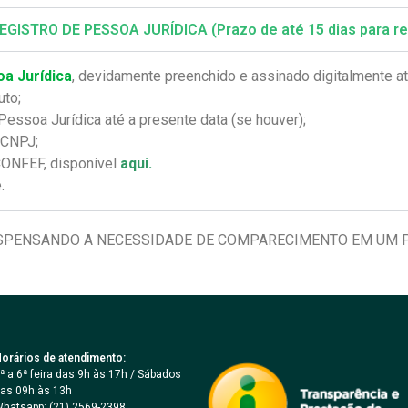
STRO DE PESSOA JURÍDICA (Prazo de até 15 dias para re
a Jurídica
, devidamente preenchido e assinado digitalmente at
uto;
 Pessoa Jurídica até a presente data (se houver);
 CNPJ;
CONFEF, disponível
aqui.
.
 DISPENSANDO A NECESSIDADE DE COMPARECIMENTO EM UM 
orários de atendimento:
ª a 6ª feira das 9h às 17h / Sábados
as 09h às 13h
hatsapp: (21) 2569-2398