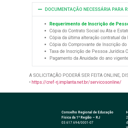
DOCUMENTAÇÃO NECESSÁRIA PARA REGI
Requerimento de Inscrição de Pesso
Cópia do Contrato Social ou Ata e Estat
Cópia da última alteração contratual da
Cópia do Comprovante de Inscrição do
Taxa de Inscrição de Pessoa Jurídica 
Pagamento da Anuidade do ano vigente
A SOLICITAÇÃO PODERÁ SER FEITA ONLINE,
•
https://cref-rj.implanta.net.br/servicosonline/
Conselho Regional de Educação
H
Física da 1ª Região – RJ
2
03.617.694/0001-07
d
W