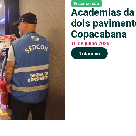
Fiscalização
Academias da 
dois paviment
Copacabana
10 de junho 2026
Saiba mais