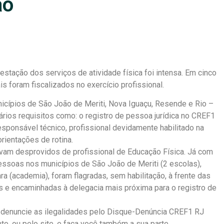
ão
estação dos serviços de atividade física foi intensa. Em cinco
s foram fiscalizados no exercício profissional.
cípios de São João de Meriti, Nova Iguaçu, Resende e Rio –
vários requisitos como: o registro de pessoa jurídica no CREF1
esponsável técnico, profissional devidamente habilitado na
rientações de rotina.
vam desprovidos de profissional de Educação Física. Já com
 pessoas nos municípios de São João de Meriti (2 escolas),
ra (academia), foram flagradas, sem habilitação, à frente das
s e encaminhadas à delegacia mais próxima para o registro de
, denuncie as ilegalidades pelo Disque-Denúncia CREF1 RJ
o, ou pelo site, e faça você também a sua parte.