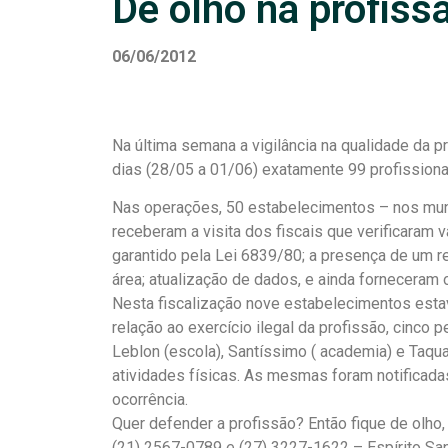
De olho na profiss
06/06/2012
Na última semana a vigilância na qualidade da pr
dias (28/05 a 01/06) exatamente 99 profissionai
Nas operações, 50 estabelecimentos – nos muni
receberam a visita dos fiscais que verificaram 
garantido pela Lei 6839/80; a presença de um r
área; atualização de dados, e ainda forneceram o
Nesta fiscalização nove estabelecimentos esta
relação ao exercício ilegal da profissão, cinco
Leblon (escola), Santíssimo ( academia) e Taqua
atividades físicas. As mesmas foram notificada
ocorrência.
Quer defender a profissão? Então fique de olho
(21) 2567-0789 e (27) 3227-1622 – Espírito Sant