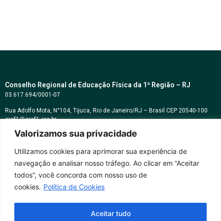
Conselho Regional de Educação Física da 1ª Região – RJ
03.617.694/0001-07
Rua Adolfo Mota, N°104, Tijuca, Rio de Janeiro/RJ – Brasil CEP 20540-100
cref1@cref1.org.br
Valorizamos sua privacidade
Assessoria de comunicação:
decom@cref1.org.br
Utilizamos cookies para aprimorar sua experiência de
navegação e analisar nosso tráfego. Ao clicar em “Aceitar
Horários de atendimento:
todos”, você concorda com nosso uso de
2ª a 6ª feira das 9h às 17h / Sábados das 09h às 13h
cookies.
Política de Cookies
Whatsapp: (21) 2569-2398
Aceitar tudo