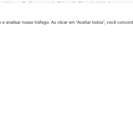
ndida por Profissionais de Educação Física habilitados,
ança.
 e analisar nosso tráfego. Ao clicar em “Aceitar todos”, você conco
is do CREF1.
 a sociedade.