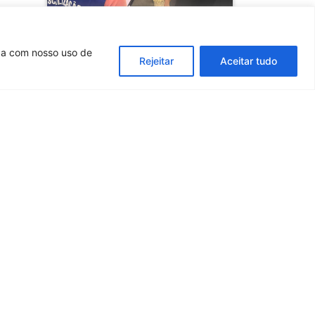
rda com nosso uso de
Rejeitar
Aceitar tudo
Estudante é flagrado
atuando sozinho em
sala de musculação na
Baixada Fluminense
SAIBA MAIS
Informes