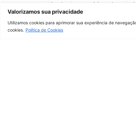
especialmente crianças e adolescentes, seja ate
registrados e capacitados para atuar com segur
Valorizamos sua privacidade
Utilizamos cookies para aprimorar sua experiência de navegação
Denúncias podem ser feitas pelos canais oficia
cookies.
Política de Cookies
Juntos, fortalecemos a profissão e protegemos