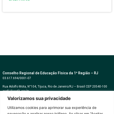
Conselho Regional de Educação Física da 1ª Região – RJ
03.617.694/0001-07
Rua Adolfo Mota, N°104, Tijuca, Rio de Janeiro/RJ – Brasil CEP 20540-100
cref1@cref1.org.br
Valorizamos sua privacidade
Assessoria de comunicação:
decom@cref1.org.br
Utilizamos cookies para aprimorar sua experiência de
navegação e analisar nosso tráfego. Ao clicar em “Aceitar