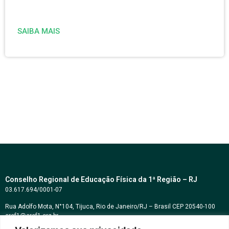
SAIBA MAIS
Conselho Regional de Educação Física da 1ª Região – RJ
03.617.694/0001-07
Rua Adolfo Mota, N°104, Tijuca, Rio de Janeiro/RJ – Brasil CEP 20540-100
cref1@cref1.org.br