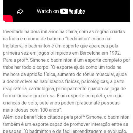
Inventado há dois mil anos na China, com as regras criadas
na Índia e o nome de batismo “bedminton” criado na
Inglaterra, o badminton é um esporte que apareceu pela
primeira vez em jogos olímpicos em Barcelona em 1992.
Para a profª. Simone o badminton é um esporte completo por
trabalhar todo o corpo: “O esporte ajuda como um todo na
melhora da aptidão física, aumento do tônus muscular, ajuda
a desenvolver as habilidades físicas, psicológicas, a parte
respiratória, cardiológica, principalmente quando se joga de
forma lúdica e prazerosa. É um esporte completo, em que
crianças de seis, sete anos podem praticar até pessoas
mais idosas com 100 anos”.
Além dos benefícios citados pela profª Simone, o badminton
também é um esporte capaz de promover interação entre as
pessoas: “O badminton é de fácil aprendizagem e evolução,