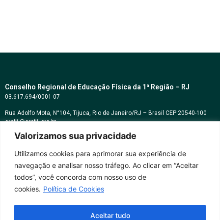
Conselho Regional de Educação Física da 1ª Região – RJ
03.617.694/0001-07
Rua Adolfo Mota, N°104, Tijuca, Rio de Janeiro/RJ – Brasil CEP 20540-100
cref1@cref1.org.br
Valorizamos sua privacidade
Assessoria de comunicação:
decom@cref1.org.br
Utilizamos cookies para aprimorar sua experiência de
navegação e analisar nosso tráfego. Ao clicar em “Aceitar
Horários de atendimento:
todos”, você concorda com nosso uso de
2ª a 6ª feira das 9h às 17h / Sábados das 09h às 13h
cookies.
Política de Cookies
Whatsapp: (21) 2569-2398
Aceitar tudo