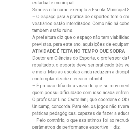
estadual e municipal.
Simões cita como exemplo a Escola Municipal So
– O espaço para a prática de esportes tem o ch
vestiários estão interditados. Como não há cobe
também estão ruins.
A prefeitura diz que o espaço não tem viabilida
previstas, para este ano, aquisições de equipam
ATIVIDADE É FEITA NO TEMPO QUE SOBRA
Doutor em Ciências do Esporte, o professor da U
resultados, o esporte deve ser praticado três
e meia. Mas as escolas ainda reduzem a discipli
contemplar desde o ensino infantil.
– É preciso difundir a visão de que se movime
quem possui dificuldade com isso acaba enfrent
O professor Lino Castellani, que coordena o Obs
Unicamp, concorda. Para ele, os jogos não tiv
práticas pedagógicas, capazes de fazer a educaç
– Pelo contrário, o que assistimos foi ao recr
parâmetros da performance esportiva – diz.