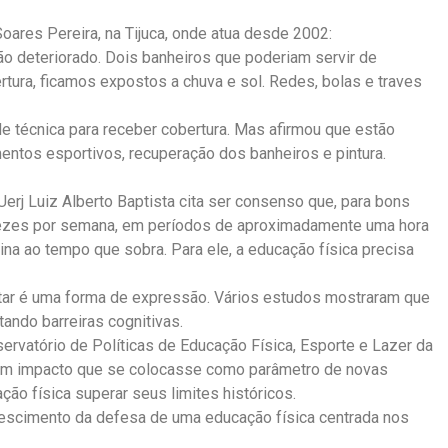
ares Pereira, na Tijuca, onde atua desde 2002:
ão deteriorado. Dois banheiros que poderiam servir de
rtura, ficamos expostos a chuva e sol. Redes, bolas e traves
de técnica para receber cobertura. Mas afirmou que estão
entos esportivos, recuperação dos banheiros e pintura.
erj Luiz Alberto Baptista cita ser consenso que, para bons
 vezes por semana, em períodos de aproximadamente uma hora
na ao tempo que sobra. Para ele, a educação física precisa
ntar é uma forma de expressão. Vários estudos mostraram que
ando barreiras cognitivas.
ervatório de Políticas de Educação Física, Esporte e Lazer da
eram impacto que se colocasse como parâmetro de novas
ão física superar seus limites históricos.
udescimento da defesa de uma educação física centrada nos