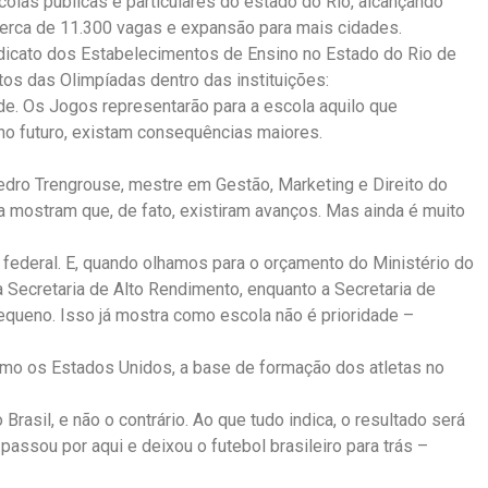
olas públicas e particulares do estado do Rio, alcançando
 cerca de 11.300 vagas e expansão para mais cidades.
ndicato dos Estabelecimentos de Ensino no Estado do Rio de
tos das Olimpíadas dentro das instituições:
e. Os Jogos representarão para a escola aquilo que
no futuro, existam consequências maiores.
edro Trengrouse, mestre em Gestão, Marketing e Direito do
 mostram que, de fato, existiram avanços. Mas ainda é muito
 federal. E, quando olhamos para o orçamento do Ministério do
Secretaria de Alto Rendimento, enquanto a Secretaria de
queno. Isso já mostra como escola não é prioridade –
omo os Estados Unidos, a base de formação dos atletas no
Brasil, e não o contrário. Ao que tudo indica, o resultado será
ssou por aqui e deixou o futebol brasileiro para trás –