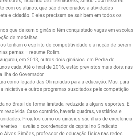
ofessores, incluindo dez treinadores, sendo 50% mestres.
to com os alunos, que são direcionados a atividades
atleta e cidadão. E eles precisam se sair bem em todos os
unos que deixam o ginásio têm conquistado vagas em escolas
eção de medalhas.
os tenham o espírito de competitividade e a noção de serem
rias pernas – resume Rolim.
inaugurou, em 2013, outros dois ginásios, em Pedra de
unos cada. Até o final de 2016, estão previstos mais dois: nas
a Ilha do Governador.
tura como legado das Olimpíadas para a educação. Mas, para
 a iniciativa e outros programas suscitados pela competição
da no Brasil de forma limitada, reduzida a alguns esportes. E
 resolvida. Caso contrário, haveria quadras, vestiários e
nidades. Projetos como os ginásios são ilhas de excelência
erentes – avalia o coordenador da capital no Sindicato
to Alves Simões, professor de educação física nas redes