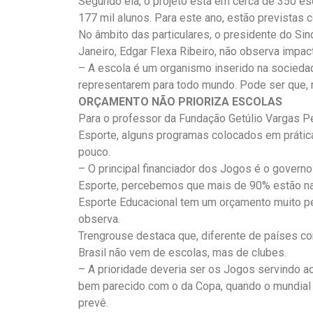
Segundo ela, o projeto está em cerca de 350 esc
177 mil alunos. Para este ano, estão previstas
No âmbito das particulares, o presidente do Si
Janeiro, Edgar Flexa Ribeiro, não observa impac
– A escola é um organismo inserido na sociedad
representarem para todo mundo. Pode ser que, 
ORÇAMENTO NÃO PRIORIZA ESCOLAS
Para o professor da Fundação Getúlio Vargas P
Esporte, alguns programas colocados em prática
pouco.
– O principal financiador dos Jogos é o governo
Esporte, percebemos que mais de 90% estão na 
Esporte Educacional tem um orçamento muito pe
observa.
Trengrouse destaca que, diferente de países c
Brasil não vem de escolas, mas de clubes.
– A prioridade deveria ser os Jogos servindo ao 
bem parecido com o da Copa, quando o mundial pa
prevê.