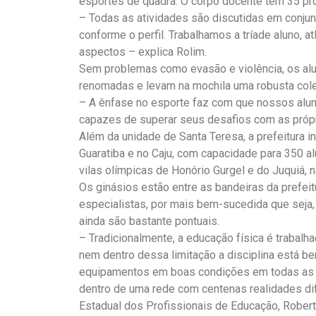
esportes de quadra. O corpo docente tem 35 pr
– Todas as atividades são discutidas em conjun
conforme o perfil. Trabalhamos a tríade aluno, 
aspectos – explica Rolim.
Sem problemas como evasão e violência, os al
renomadas e levam na mochila uma robusta col
– A ênfase no esporte faz com que nossos alun
capazes de superar seus desafios com as próp
Além da unidade de Santa Teresa, a prefeitura 
Guaratiba e no Caju, com capacidade para 350 al
vilas olímpicas de Honório Gurgel e do Juquiá, n
Os ginásios estão entre as bandeiras da prefei
especialistas, por mais bem-sucedida que seja,
ainda são bastante pontuais.
– Tradicionalmente, a educação física é trabalha
nem dentro dessa limitação a disciplina está bem
equipamentos em boas condições em todas as u
dentro de uma rede com centenas realidades dif
Estadual dos Profissionais de Educação, Rober