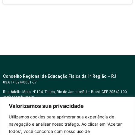
Conselho Regional de Educação Física da 1ª Região – RJ
03.617.694/0001-07
Rua Adolfo Mota, N°104, Tijuca, Rio de Janeiro/RJ – Brasil CEP 20540-100
cref1@cref1.org.br
Valorizamos sua privacidade
Assessoria de comunicação:
decom@cref1.org.br
Utilizamos cookies para aprimorar sua experiência de
navegação e analisar nosso tráfego. Ao clicar em “Aceitar
Horários de atendimento:
todos”, você concorda com nosso uso de