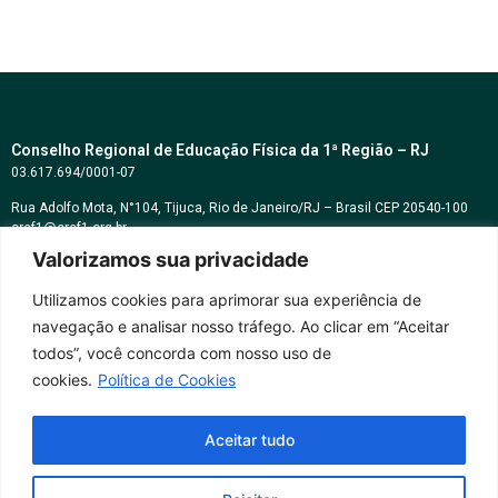
Conselho Regional de Educação Física da 1ª Região – RJ
03.617.694/0001-07
Rua Adolfo Mota, N°104, Tijuca, Rio de Janeiro/RJ – Brasil CEP 20540-100
cref1@cref1.org.br
Valorizamos sua privacidade
Assessoria de comunicação:
decom@cref1.org.br
Utilizamos cookies para aprimorar sua experiência de
navegação e analisar nosso tráfego. Ao clicar em “Aceitar
Horários de atendimento:
todos”, você concorda com nosso uso de
2ª a 6ª feira das 9h às 17h / Sábados das 09h às 13h
cookies.
Política de Cookies
Whatsapp: (21) 2569-2398
Aceitar tudo