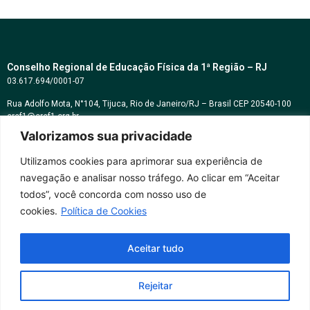
Conselho Regional de Educação Física da 1ª Região – RJ
03.617.694/0001-07
Rua Adolfo Mota, N°104, Tijuca, Rio de Janeiro/RJ – Brasil CEP 20540-100
cref1@cref1.org.br
Valorizamos sua privacidade
Assessoria de comunicação:
decom@cref1.org.br
Utilizamos cookies para aprimorar sua experiência de
navegação e analisar nosso tráfego. Ao clicar em “Aceitar
Horários de atendimento:
todos”, você concorda com nosso uso de
2ª a 6ª feira das 9h às 17h / Sábados das 09h às 13h
cookies.
Política de Cookies
Whatsapp: (21) 2569-2398
Aceitar tudo
Rejeitar