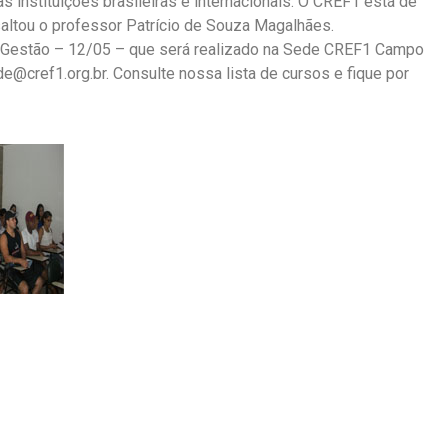
 instituições brasileiras e internacionais. O CREF1 está de
ltou o professor Patrício de Souza Magalhães.
e Gestão – 12/05 – que será realizado na Sede CREF1 Campo
e@cref1.org.br. Consulte nossa lista de cursos e fique por