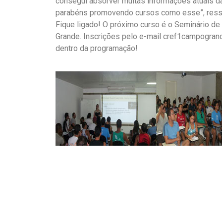
consegui absorver muitas informações atuais das
parabéns promovendo cursos como esse”, ressa
Fique ligado! O próximo curso é o Seminário d
Grande. Inscrições pelo e-mail cref1campogrand
dentro da programação!