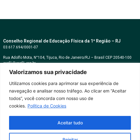
Conselho Regional de Educação Física da 1ª Região – RJ
03.617.694/0001-07
Rua Adolfo Mota, N°104, Tijuca, Rio de Janeiro/RJ – Brasil CEP 20540-100
cref1@cref1.org.br
Valorizamos sua privacidade
Assessoria de comunicação:
decom@cref1.org.br
Utilizamos cookies para aprimorar sua experiência de
navegação e analisar nosso tráfego. Ao clicar em “Aceitar
Horários de atendimento:
todos”, você concorda com nosso uso de
2ª a 6ª feira das 9h às 17h / Sábados das 09h às 13h
cookies.
Política de Cookies
Whatsapp: (21) 2569-2398
Aceitar tudo
Rejeitar