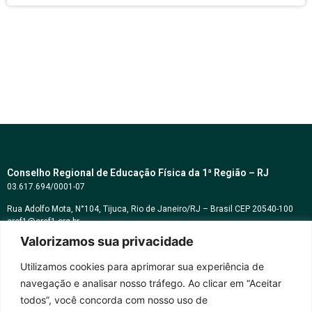
Conselho Regional de Educação Física da 1ª Região – RJ
03.617.694/0001-07
Rua Adolfo Mota, N°104, Tijuca, Rio de Janeiro/RJ – Brasil CEP 20540-100
cref1@cref1.org.br
Valorizamos sua privacidade
Assessoria de comunicação:
decom@cref1.org.br
Utilizamos cookies para aprimorar sua experiência de
navegação e analisar nosso tráfego. Ao clicar em “Aceitar
Horários de atendimento:
todos”, você concorda com nosso uso de
2ª a 6ª feira das 9h às 17h / Sábados das 09h às 13h