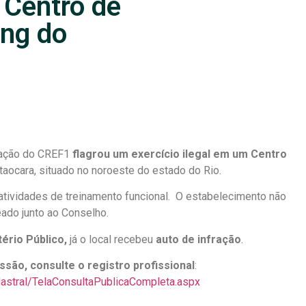
m Centro de
ng do
ização do CREF1
flagrou um exercício ilegal em um Centro
taocara, situado no noroeste do estado do Rio.
tividades de treinamento funcional. O estabelecimento não
ado junto ao Conselho.
tério Público,
já o local recebeu
auto de infração
.
ssão, consulte o registro profissional
:
dastral/TelaConsultaPublicaCompleta.aspx