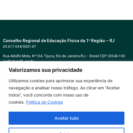
Conselho Regional de Educação Física da 1ª Região – RJ
03.617.694/0001-07
Rua Adolfo Mota, N°104, Tijuca, Rio de Janeiro/RJ – Brasil CEP 20540-100
cref1@cref1.org.br
Valorizamos sua privacidade
Assessoria de comunicação:
decom@cref1.org.br
Utilizamos cookies para aprimorar sua experiência de
navegação e analisar nosso tráfego. Ao clicar em “Aceitar
Horários de atendimento:
todos”, você concorda com nosso uso de
2ª a 6ª feira das 9h às 17h / Sábados das 09h às 13h
cookies.
Política de Cookies
Whatsapp: (21) 2569-2398
Aceitar tudo