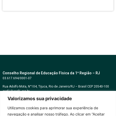
Conselho Regional de Educação Física da 1ª Região – RJ
03.617.694/0001-07
Rua Adolfo Mota, N°104, Tijuca, Rio de Janeiro/RJ – Brasil CEP 20540-100
cref1@cref1.org.br
Valorizamos sua privacidade
Assessoria de comunicação:
decom@cref1.org.br
Utilizamos cookies para aprimorar sua experiência de
navegação e analisar nosso tráfego. Ao clicar em “Aceitar