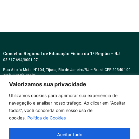
Conselho Regional de Educação Física da 1ª Região – RJ
03.617.694/0001-07
Rua Adolfo Mota, N°104, Tijuca, Rio de Janeiro/RJ – Brasil CEP 20540-100
cref1@cref1.org.br
Valorizamos sua privacidade
Assessoria de comunicação:
decom@cref1.org.br
Utilizamos cookies para aprimorar sua experiência de
navegação e analisar nosso tráfego. Ao clicar em “Aceitar
Horários de atendimento:
todos”, você concorda com nosso uso de
2ª a 6ª feira das 9h às 17h / Sábados das 09h às 13h
cookies.
Política de Cookies
Whatsapp: (21) 2569-2398
Aceitar tudo