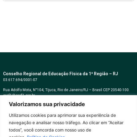
Conselho Regional de Educação Física da 1ª Região – RJ
03.617.694/0001-07
Rua Adolfo Mota, N°104, Tijuca, Rio de Janeiro/RJ – Brasil CEP 20540-100
cref1@cref1.org.br
Valorizamos sua privacidade
Assessoria de comunicação:
decom@cref1.org.br
Utilizamos cookies para aprimorar sua experiência de
navegação e analisar nosso tráfego. Ao clicar em “Aceitar
Horários de atendimento:
todos”, você concorda com nosso uso de
2ª a 6ª feira das 9h às 17h / Sábados das 09h às 13h