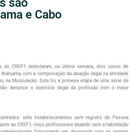
is são
uama e Cabo
is do CREF1 detectaram, na última semana, dois casos de
m Araruama, com a comprovação da atuação ilegal na atividade
io, na Musculação. Esta foi a primeira etapa de uma série de
ntão denuncie o exercício ilegal da profissão com o maior
contrados: sete estabelecimentos sem registro de Pessoa
nto ao CREF1, cinco profissionais atuando sem a habilitação
 estabelecimento funcionando em desacordo com as normas