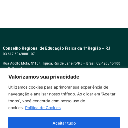
Conselho Regional de Educação Física da 1ª Região – RJ
03.617.694/0001-07
Rua Adolfo Mota, N°104, Tijuca, Rio de Janeiro/RJ – Brasil CEP 20540-100
cref1@cref1.org.br
Valorizamos sua privacidade
Assessoria de comunicação:
decom@cref1.org.br
Utilizamos cookies para aprimorar sua experiência de
navegação e analisar nosso tráfego. Ao clicar em “Aceitar
Horários de atendimento:
todos”, você concorda com nosso uso de
2ª a 6ª feira das 9h às 17h / Sábados das 09h às 13h
cookies.
Política de Cookies
Whatsapp: (21) 2569-2398
Aceitar tudo