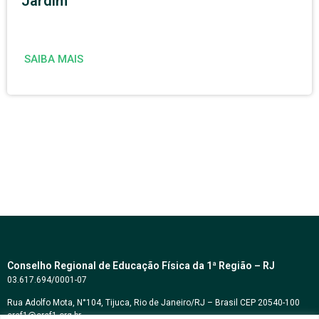
Jardim
SAIBA MAIS
Conselho Regional de Educação Física da 1ª Região – RJ
03.617.694/0001-07
Rua Adolfo Mota, N°104, Tijuca, Rio de Janeiro/RJ – Brasil CEP 20540-100
cref1@cref1.org.br