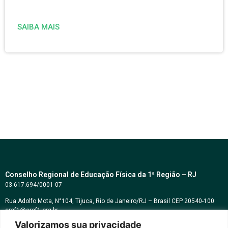
SAIBA MAIS
Conselho Regional de Educação Física da 1ª Região – RJ
03.617.694/0001-07
Rua Adolfo Mota, N°104, Tijuca, Rio de Janeiro/RJ – Brasil CEP 20540-100
cref1@cref1.org.br
Valorizamos sua privacidade
Assessoria de comunicação: