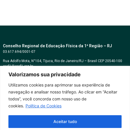
Conselho Regional de Educação Física da 1ª Região – RJ
03.617.694/0001-07
Rua Adolfo Mota, N°104, Tijuca, Rio de Janeiro/RJ – Brasil CEP 20540-100
cref1@cref1.org.br
Valorizamos sua privacidade
Assessoria de comunicação:
decom@cref1.org.br
Utilizamos cookies para aprimorar sua experiência de
navegação e analisar nosso tráfego. Ao clicar em “Aceitar
Horários de atendimento:
todos”, você concorda com nosso uso de
2ª a 6ª feira das 9h às 17h / Sábados das 09h às 13h
cookies.
Política de Cookies
Whatsapp: (21) 2569-2398
Aceitar tudo