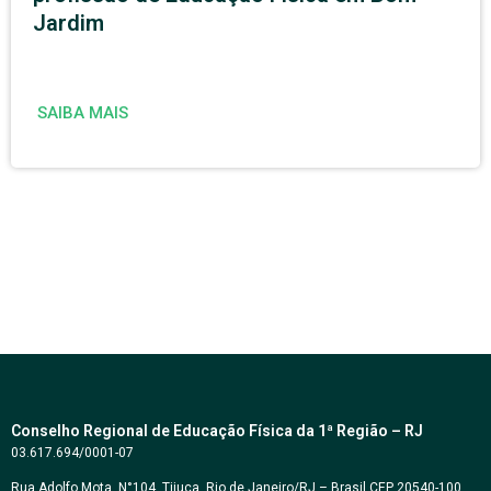
Jardim
SAIBA MAIS
Conselho Regional de Educação Física da 1ª Região – RJ
03.617.694/0001-07
Rua Adolfo Mota, N°104, Tijuca, Rio de Janeiro/RJ – Brasil CEP 20540-100