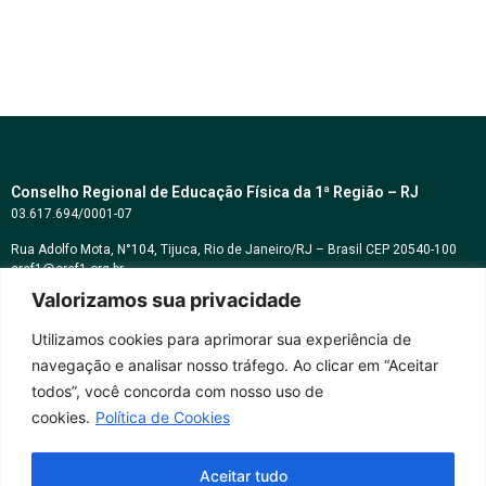
Conselho Regional de Educação Física da 1ª Região – RJ
03.617.694/0001-07
Rua Adolfo Mota, N°104, Tijuca, Rio de Janeiro/RJ – Brasil CEP 20540-100
cref1@cref1.org.br
Valorizamos sua privacidade
Assessoria de comunicação:
decom@cref1.org.br
Utilizamos cookies para aprimorar sua experiência de
navegação e analisar nosso tráfego. Ao clicar em “Aceitar
Horários de atendimento:
todos”, você concorda com nosso uso de
2ª a 6ª feira das 9h às 17h / Sábados das 09h às 13h
cookies.
Política de Cookies
Whatsapp: (21) 2569-2398
Aceitar tudo