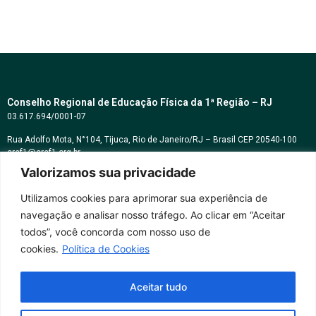
Conselho Regional de Educação Física da 1ª Região – RJ
03.617.694/0001-07
Rua Adolfo Mota, N°104, Tijuca, Rio de Janeiro/RJ – Brasil CEP 20540-100
cref1@cref1.org.br
Valorizamos sua privacidade
Assessoria de comunicação:
decom@cref1.org.br
Utilizamos cookies para aprimorar sua experiência de
navegação e analisar nosso tráfego. Ao clicar em “Aceitar
Horários de atendimento:
todos”, você concorda com nosso uso de
2ª a 6ª feira das 9h às 17h / Sábados das 09h às 13h
cookies.
Política de Cookies
Whatsapp: (21) 2569-2398
Aceitar tudo