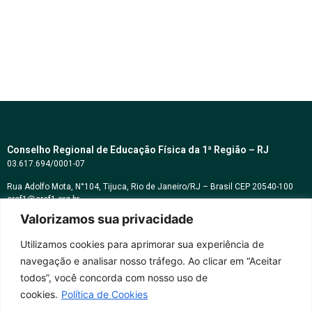
Conselho Regional de Educação Física da 1ª Região – RJ
03.617.694/0001-07
Rua Adolfo Mota, N°104, Tijuca, Rio de Janeiro/RJ – Brasil CEP 20540-100
cref1@cref1.org.br
Valorizamos sua privacidade
Assessoria de comunicação:
decom@cref1.org.br
Utilizamos cookies para aprimorar sua experiência de
navegação e analisar nosso tráfego. Ao clicar em “Aceitar
Horários de atendimento:
todos”, você concorda com nosso uso de
2ª a 6ª feira das 9h às 17h / Sábados das 09h às 13h
cookies.
Política de Cookies
Whatsapp: (21) 2569-2398