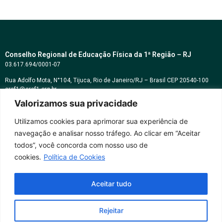
Conselho Regional de Educação Física da 1ª Região – RJ
03.617.694/0001-07
Rua Adolfo Mota, N°104, Tijuca, Rio de Janeiro/RJ – Brasil CEP 20540-100
cref1@cref1.org.br
Valorizamos sua privacidade
Assessoria de comunicação:
decom@cref1.org.br
Utilizamos cookies para aprimorar sua experiência de
navegação e analisar nosso tráfego. Ao clicar em “Aceitar
Horários de atendimento:
todos”, você concorda com nosso uso de
2ª a 6ª feira das 9h às 17h / Sábados das 09h às 13h
cookies.
Política de Cookies
Whatsapp: (21) 2569-2398
Aceitar tudo
Rejeitar