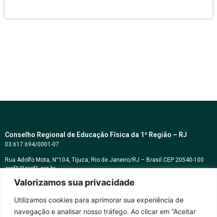
Conselho Regional de Educação Física da 1ª Região – RJ
03.617.694/0001-07
Rua Adolfo Mota, N°104, Tijuca, Rio de Janeiro/RJ – Brasil CEP 20540-100
cref1@cref1.org.br
Valorizamos sua privacidade
Assessoria de comunicação:
decom@cref1.org.br
Utilizamos cookies para aprimorar sua experiência de
navegação e analisar nosso tráfego. Ao clicar em “Aceitar