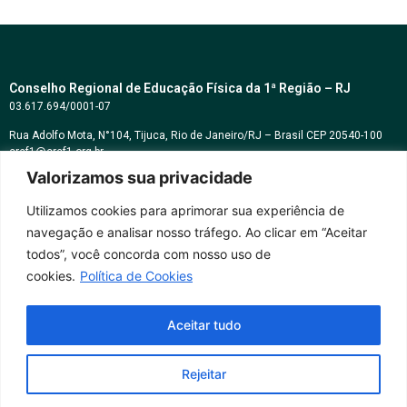
Conselho Regional de Educação Física da 1ª Região – RJ
03.617.694/0001-07
Rua Adolfo Mota, N°104, Tijuca, Rio de Janeiro/RJ – Brasil CEP 20540-100
cref1@cref1.org.br
Valorizamos sua privacidade
Assessoria de comunicação:
decom@cref1.org.br
Utilizamos cookies para aprimorar sua experiência de
navegação e analisar nosso tráfego. Ao clicar em “Aceitar
Horários de atendimento:
todos”, você concorda com nosso uso de
2ª a 6ª feira das 9h às 17h / Sábados das 09h às 13h
cookies.
Política de Cookies
Whatsapp: (21) 2569-2398
Aceitar tudo
Rejeitar