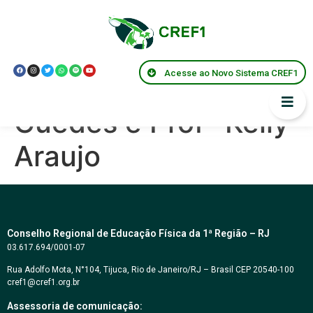
Centro de Memória
CREF1 – Entrevista
Acesse ao Novo Sistema CREF1
com a Profª Marina
Guedes e Profª Kelly
Araujo
Conselho Regional de Educação Física da 1ª Região – RJ
03.617.694/0001-07
Rua Adolfo Mota, N°104, Tijuca, Rio de Janeiro/RJ – Brasil CEP 20540-100
cref1@cref1.org.br
Assessoria de comunicação: