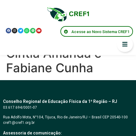
Centro de Memórias
CREF1 – Entrevista
Acesse ao Novo Sistema CREF1
com as profissionais
Cíntia Amanda e
Fabiane Cunha
Conselho Regional de Educação Física da 1ª Região – RJ
03.617.694/0001-07
Rua Adolfo Mota, N°104, Tijuca, Rio de Janeiro/RJ – Brasil CEP 20540-100
cref1@cref1.org.br
Assessoria de comunicação: