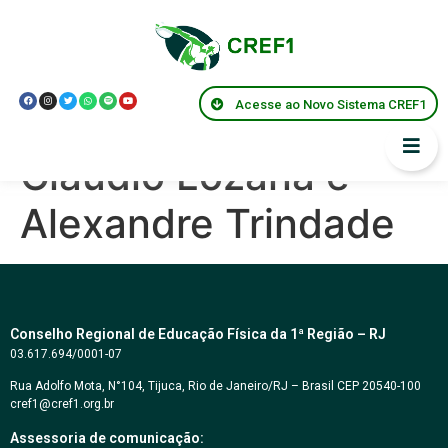
Centro de Memórias
CREF1 – Entrevista
Acesse ao Novo Sistema CREF1
os profissionais
Claudio Lozana e
Alexandre Trindade
Conselho Regional de Educação Física da 1ª Região – RJ
03.617.694/0001-07
Rua Adolfo Mota, N°104, Tijuca, Rio de Janeiro/RJ – Brasil CEP 20540-100
cref1@cref1.org.br
Assessoria de comunicação: