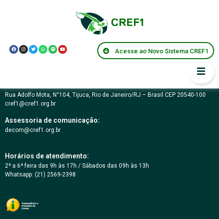
Centro de memórias
Acesse ao Novo Sistema CREF1
Conselho Regional de Educação Física da 1ª Região – RJ
03.617.694/0001-07
Rua Adolfo Mota, N°104, Tijuca, Rio de Janeiro/RJ – Brasil CEP 20540-100
cref1@cref1.org.br
Assessoria de comunicação:
decom@cref1.org.br
Horários de atendimento:
2ª a 6ª feira das 9h às 17h / Sábados das 09h às 13h
Whatsapp: (21) 2569-2398