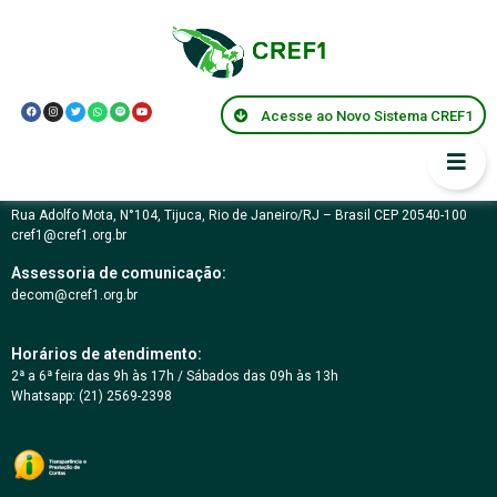
Emforma especial
Acesse ao Novo Sistema CREF1
Conselho Regional de Educação Física da 1ª Região – RJ
03.617.694/0001-07
Rua Adolfo Mota, N°104, Tijuca, Rio de Janeiro/RJ – Brasil CEP 20540-100
cref1@cref1.org.br
Assessoria de comunicação:
decom@cref1.org.br
Horários de atendimento:
2ª a 6ª feira das 9h às 17h / Sábados das 09h às 13h
Whatsapp: (21) 2569-2398