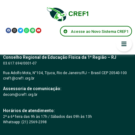
Podcast CLÁUDIO
BOSCHI
Acesse ao Novo Sistema CREF1
Conselho Regional de Educação Física da 1ª Região – RJ
03.617.694/0001-07
Rua Adolfo Mota, N°104, Tijuca, Rio de Janeiro/RJ – Brasil CEP 20540-100
cref1@cref1.org.br
Assessoria de comunicação:
decom@cref1.org.br
Horários de atendimento:
2ª a 6ª feira das 9h às 17h / Sábados das 09h às 13h
Whatsapp: (21) 2569-2398