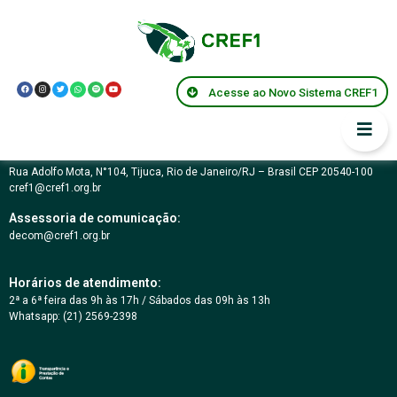
Podcast Nº 19
Acesse ao Novo Sistema CREF1
Conselho Regional de Educação Física da 1ª Região – RJ
03.617.694/0001-07
Rua Adolfo Mota, N°104, Tijuca, Rio de Janeiro/RJ – Brasil CEP 20540-100
cref1@cref1.org.br
Assessoria de comunicação:
decom@cref1.org.br
Horários de atendimento:
2ª a 6ª feira das 9h às 17h / Sábados das 09h às 13h
Whatsapp: (21) 2569-2398