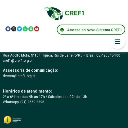
Podcast Nº 21
Acesse ao Novo Sistema CREF1
Conselho Regional de Educação Física da 1ª Região – RJ
03.617.694/0001-07
Rua Adolfo Mota, N°104, Tijuca, Rio de Janeiro/RJ – Brasil CEP 20540-100
cref1@cref1.org.br
Assessoria de comunicação:
decom@cref1.org.br
Horários de atendimento:
2ª a 6ª feira das 9h às 17h / Sábados das 09h às 13h
Whatsapp: (21) 2569-2398