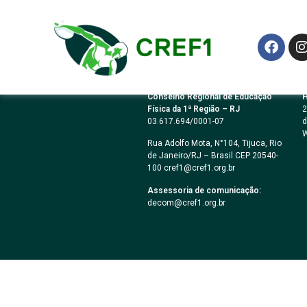
Podcast Nº 27
Conselho Regional de Educação
H
Física da 1ª Região – RJ
2
03.617.694/0001-07
d
W
Rua Adolfo Mota, N°104, Tijuca, Rio
de Janeiro/RJ – Brasil CEP 20540-
100 cref1@cref1.org.br
Assessoria de comunicação:
decom@cref1.org.br