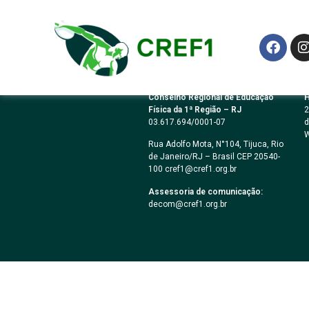
Podcast Nº 8
Conselho Regional de Educação
H
Física da 1ª Região – RJ
2
03.617.694/0001-07
d
W
Rua Adolfo Mota, N°104, Tijuca, Rio
de Janeiro/RJ – Brasil CEP 20540-
100 cref1@cref1.org.br
Assessoria de comunicação:
decom@cref1.org.br