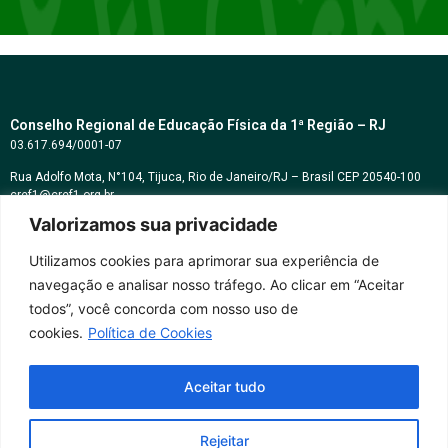
Conselho Regional de Educação Física da 1ª Região – RJ
03.617.694/0001-07
Rua Adolfo Mota, N°104, Tijuca, Rio de Janeiro/RJ – Brasil CEP 20540-100
cref1@cref1.org.br
Valorizamos sua privacidade
Assessoria de comunicação:
decom@cref1.org.br
Utilizamos cookies para aprimorar sua experiência de
navegação e analisar nosso tráfego. Ao clicar em “Aceitar
Horários de atendimento:
todos”, você concorda com nosso uso de
2ª a 6ª feira das 9h às 17h / Sábados das 09h às 13h
cookies.
Política de Cookies
Whatsapp: (21) 2569-2398
Aceitar tudo
Rejeitar