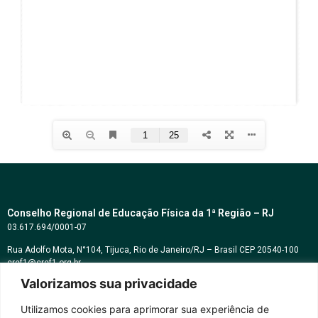
Conselho Regional de Educação Física da 1ª Região – RJ
03.617.694/0001-07
Rua Adolfo Mota, N°104, Tijuca, Rio de Janeiro/RJ – Brasil CEP 20540-100
cref1@cref1.org.br
Valorizamos sua privacidade
Assessoria de comunicação:
decom@cref1.org.br
Utilizamos cookies para aprimorar sua experiência de